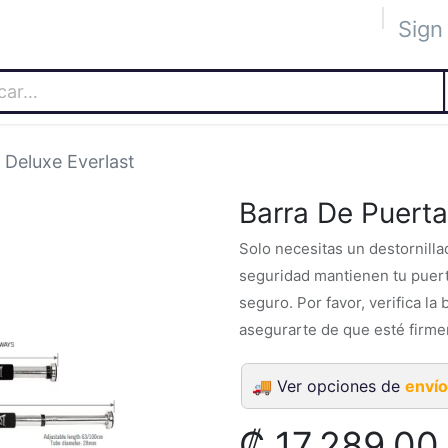
Sign 
 Académica
Tienda
The Blog
The Lab
Socios
Eve
 Deluxe Everlast
Barra De Puerta
Solo necesitas un destornilla
seguridad mantienen tu puert
seguro. Por favor, verifica la
asegurarte de que esté firme
🚚
Ver opciones de
envío
₡
17,289.00