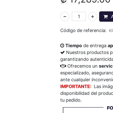
A
Código de referencia:
K
Tiempo
de entrega
ap
Nuestros productos 
garantizando autenticid
Ofrecemos un
servic
especializado, aseguran
ante cualquier inconven
IMPORTANTE:
Las imáge
disponibilidad del prod
tu pedido.