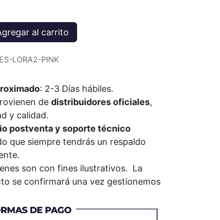
gregar al carrito
IES-LORA2-PINK
roximado
: 2-3 Días
hábiles
.
provienen de
distribuidores oficiales
,
ad y calidad.
io postventa y soporte técnico
do que siempre tendrás un respaldo
iente.
nes son con fines ilustrativos. La
ucto se confirmará una vez gestionemos