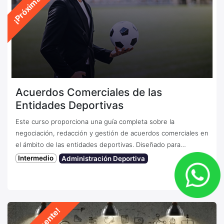
Acuerdos Comerciales de las
Entidades Deportivas
Este curso proporciona una guía completa sobre la
negociación, redacción y gestión de acuerdos comerciales en
el ámbito de las entidades deportivas. Diseñado para
profesionales del deporte, abogados, gestores deportivos y
Intermedio
Administración Deportiva
ejecutivos de marketing, este curso ofrece un enfoque
práctico y detallado sobre cómo maximizar el valor de las
0
pasos
alianzas y contratos comerciales en el mundo del deporte.